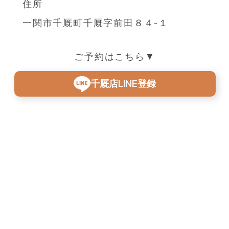
住所
一関市千厩町千厩字前田８４-１
ご予約はこちら▼
千厩店LINE登録